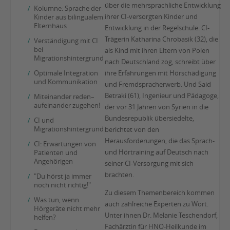
über die mehrsprachliche Entwicklung
Kolumne: Sprache der
ihrer CI-versorgten Kinder und
Kinder aus bilingualem
Elternhaus
Entwicklung in der Regelschule. CI-
Trägerin Katharina Chrobasik (32), die
Verständigung mit CI
bei
als Kind mit ihren Eltern von Polen
Migrationshintergrund
nach Deutschland zog, schreibt über
Optimale Integration
ihre Erfahrungen mit Hörschädigung
und Kommunikation
und Fremdspracherwerb. Und Said
Betraki (61), Ingenieur und Pädagoge,
Miteinander reden–
aufeinander zugehen!
der vor 31 Jahren von Syrien in die
Bundesrepublik übersiedelte,
CI und
Migrationshintergrund
berichtet von den
Herausforderungen, die das Sprach-
CI: Erwartungen von
und Hörtraining auf Deutsch nach
Patienten und
Angehörigen
seiner CI-Versorgung mit sich
brachten.
"Du hörst ja immer
noch nicht richtig!"
Zu diesem Themenbereich kommen
Was tun, wenn
auch zahlreiche Experten zu Wort.
Hörgeräte nicht mehr
Unter ihnen Dr. Melanie Teschendorf,
helfen?
Fachärztin für HNO-Heilkunde im