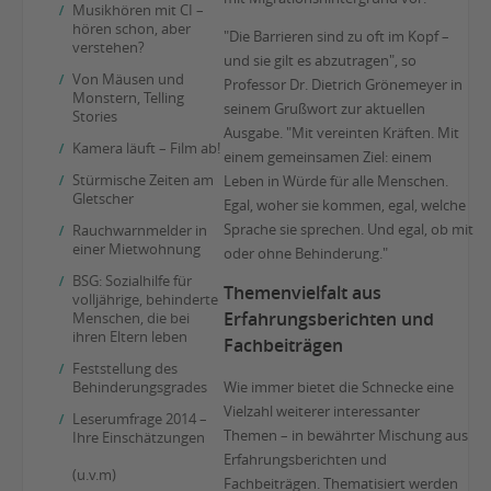
Musikhören mit CI –
hören schon, aber
"Die Barrieren sind zu oft im Kopf –
verstehen?
und sie gilt es abzutragen", so
Von Mäusen und
Professor Dr. Dietrich Grönemeyer in
Monstern, Telling
seinem Grußwort zur aktuellen
Stories
Ausgabe. "Mit vereinten Kräften. Mit
Kamera läuft – Film ab!
einem gemeinsamen Ziel: einem
Stürmische Zeiten am
Leben in Würde für alle Menschen.
Gletscher
Egal, woher sie kommen, egal, welche
Sprache sie sprechen. Und egal, ob mit
Rauchwarnmelder in
einer Mietwohnung
oder ohne Behinderung."
BSG: Sozialhilfe für
Themenvielfalt aus
volljährige, behinderte
Erfahrungsberichten und
Menschen, die bei
ihren Eltern leben
Fachbeiträgen
Feststellung des
Behinderungsgrades
Wie immer bietet die Schnecke eine
Vielzahl weiterer interessanter
Leserumfrage 2014 –
Themen – in bewährter Mischung aus
Ihre Einschätzungen
Erfahrungsberichten und
(u.v.m)
Fachbeiträgen. Thematisiert werden