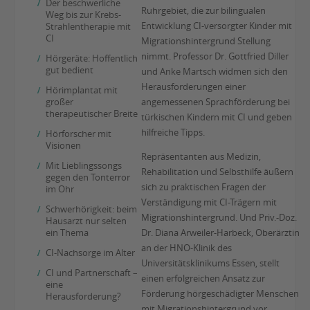
Der beschwerliche
Ruhrgebiet, die zur bilingualen
Weg bis zur Krebs-
Entwicklung CI-versorgter Kinder mit
Strahlentherapie mit
CI
Migrationshintergrund Stellung
nimmt. Professor Dr. Gottfried Diller
Hörgeräte: Hoffentlich
gut bedient
und Anke Martsch widmen sich den
Herausforderungen einer
Hörimplantat mit
großer
angemessenen Sprachförderung bei
therapeutischer Breite
türkischen Kindern mit CI und geben
hilfreiche Tipps.
Hörforscher mit
Visionen
Repräsentanten aus Medizin,
Mit Lieblingssongs
Rehabilitation und Selbsthilfe äußern
gegen den Tonterror
sich zu praktischen Fragen der
im Ohr
Verständigung mit CI-Trägern mit
Schwerhörigkeit: beim
Migrationshintergrund. Und Priv.-Doz.
Hausarzt nur selten
ein Thema
Dr. Diana Arweiler-Harbeck, Oberärztin
an der HNO-Klinik des
CI-Nachsorge im Alter
Universitätsklinikums Essen, stellt
CI und Partnerschaft –
einen erfolgreichen Ansatz zur
eine
Förderung hörgeschädigter Menschen
Herausforderung?
mit Migrationshintergrund vor.