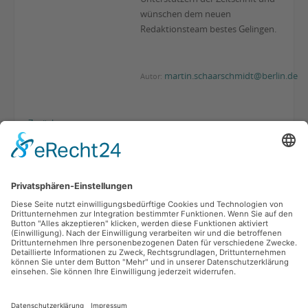
wünschen dem neuen
Redaktionsteam bestes Gelingen.
martin.schaarschmidt@berlin.de
Autor:
Zurück