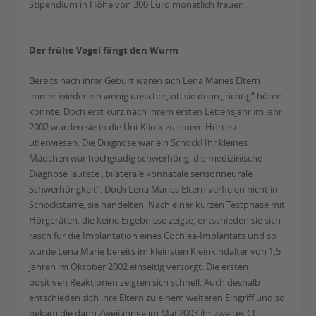
Stipendium in Höhe von 300 Euro monatlich freuen.
Der frühe Vogel fängt den Wurm
Bereits nach ihrer Geburt waren sich Lena Maries Eltern
immer wieder ein wenig unsicher, ob sie denn „richtig“ hören
konnte. Doch erst kurz nach ihrem ersten Lebensjahr im Jahr
2002 wurden sie in die Uni-Klinik zu einem Hörtest
überwiesen. Die Diagnose war ein Schock! Ihr kleines
Mädchen war hochgradig schwerhörig, die medizinische
Diagnose lautete „bilaterale konnatale sensorineurale
Schwerhörigkeit“. Doch Lena Maries Eltern verfielen nicht in
Schockstarre, sie handelten. Nach einer kurzen Testphase mit
Hörgeräten, die keine Ergebnisse zeigte, entschieden sie sich
rasch für die Implantation eines Cochlea-Implantats und so
wurde Lena Marie bereits im kleinsten Kleinkindalter von 1,5
Jahren im Oktober 2002 einseitig versorgt. Die ersten
positiven Reaktionen zeigten sich schnell. Auch deshalb
entschieden sich ihre Eltern zu einem weiteren Eingriff und so
bekam die dann Zweijährige im Mai 2003 ihr zweites CI