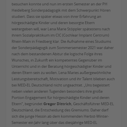
besuchen konnte und nun im ersten Semester an der PH
Heidelberg Sonderpädagogik mit dem Schwerpunkt Hören
studiert. Dass sie später etwas von ihrer Erfahrung an
hörgeschädigte Kinder und deren besorgte Eltern
weitergeben will, war Lena Marie Stöppler spätestens nach
ihrem Sozialpraktikum im CIC (Cochlear Implant Centrum)
Rhein-Main in Friedberg klar. Die Aufnahme eines Studiums
der Sonderpädagogik zum Sommersemester 2021 war daher
nach dem bestandenen Abitur die logische Folge ihres
Wunsches, in Zukunft ein kompetentes Gegenüber im
Unterricht und in der Beratung hörgeschädigter Kinder und
deren Eltern sein zu wollen. Lena Maries außergewöhnliche
Leistungsbereitschaft, Motivation und ihr Talent blieben auch
bei MED-EL Deutschland nicht ungeachtet. „Uns begeistert
neben vielen anderen Tugenden besonders ihre große
Portion Engagement für hörgeschädigte Kinder und deren
Eltern“, begründet
Gregor Dittrich
, Geschäftsführer MED-EL
Deutschland, die Entscheidung des Gremiums. Daher darf
sich die junge Hessin ab dem kommenden Herbst-Winter-
Semester ein Jahr lang über das diesjährige MED-EL