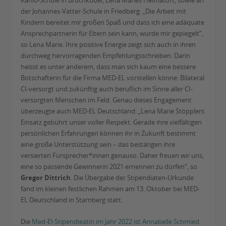
Kahlo-Schule in Bruchköbel, Lena Maries Heimatort, sowie an
der Johannes-Vatter-Schule in Friedberg. „Die Arbeit mit
Kindern bereitet mir großen Spaß und dass ich eine adäquate
Ansprechpartnerin für Eltern sein kann, wurde mir gepiegelt“,
so Lena Marie. Ihre positive Energie zeigt sich auch in ihren
durchweg hervorragenden Empfehlungsschreiben. Darin
heisst es unter anderem, dass man sich kaum eine bessere
Botschafterin für die Firma MED-EL vorstellen könne: Bilateral
CI-versorgt und zukünftig auch beruflich im Sinne aller CI-
versorgten Menschen im Feld. Genau dieses Engagement
überzeugte auch MED-EL Deutschland: „Lena Marie Stöpplers
Einsatz gebührt unser voller Respekt. Gerade ihre vielfältigen
persönlichen Erfahrungen können ihr in Zukunft bestimmt
eine große Unterstützung sein – das bestätigen ihre
versierten Fürsprecher*innen genauso. Daher freuen wir uns,
eine so passende Gewinnerin 2021 ernennen zu dürfen“, so
Gregor Dittrich
. Die Übergabe der Stipendiaten-Urkunde
fand im kleinen festlichen Rahmen am 13. Oktober bei MED-
EL Deutschland in Starnberg statt.
Die
Med-El-Stipendieatin im Jahr 2022 ist Annabelle Schmied
.