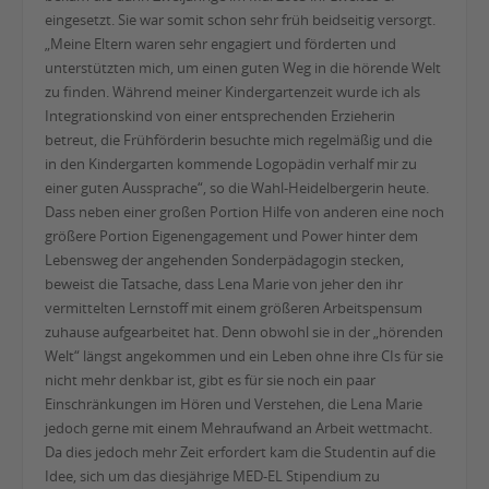
eingesetzt. Sie war somit schon sehr früh beidseitig versorgt.
„Meine Eltern waren sehr engagiert und förderten und
unterstützten mich, um einen guten Weg in die hörende Welt
zu finden. Während meiner Kindergartenzeit wurde ich als
Integrationskind von einer entsprechenden Erzieherin
betreut, die Frühförderin besuchte mich regelmäßig und die
in den Kindergarten kommende Logopädin verhalf mir zu
einer guten Aussprache“, so die Wahl-Heidelbergerin heute.
Dass neben einer großen Portion Hilfe von anderen eine noch
größere Portion Eigenengagement und Power hinter dem
Lebensweg der angehenden Sonderpädagogin stecken,
beweist die Tatsache, dass Lena Marie von jeher den ihr
vermittelten Lernstoff mit einem größeren Arbeitspensum
zuhause aufgearbeitet hat. Denn obwohl sie in der „hörenden
Welt“ längst angekommen und ein Leben ohne ihre CIs für sie
nicht mehr denkbar ist, gibt es für sie noch ein paar
Einschränkungen im Hören und Verstehen, die Lena Marie
jedoch gerne mit einem Mehraufwand an Arbeit wettmacht.
Da dies jedoch mehr Zeit erfordert kam die Studentin auf die
Idee, sich um das diesjährige MED-EL Stipendium zu