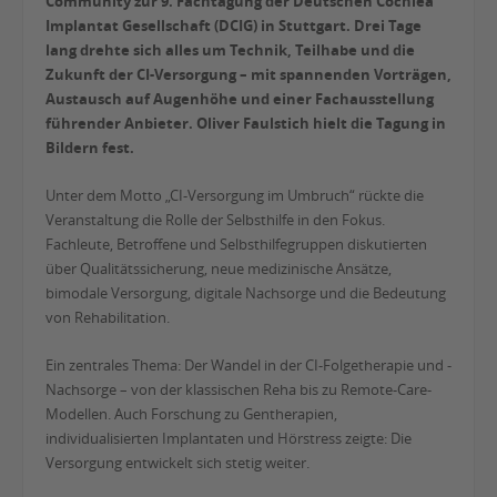
Community zur 9. Fachtagung der Deutschen Cochlea
Implantat Gesellschaft (DCIG) in Stuttgart. Drei Tage
lang drehte sich alles um Technik, Teilhabe und die
Zukunft der CI-Versorgung – mit spannenden Vorträgen,
Austausch auf Augenhöhe und einer Fachausstellung
führender Anbieter. Oliver Faulstich hielt die Tagung in
Bildern fest.
Unter dem Motto „CI-Versorgung im Umbruch“ rückte die
Veranstaltung die Rolle der Selbsthilfe in den Fokus.
Fachleute, Betroffene und Selbsthilfegruppen diskutierten
über Qualitätssicherung, neue medizinische Ansätze,
bimodale Versorgung, digitale Nachsorge und die Bedeutung
von Rehabilitation.
Ein zentrales Thema: Der Wandel in der CI-Folgetherapie und -
Nachsorge – von der klassischen Reha bis zu Remote-Care-
Modellen. Auch Forschung zu Gentherapien,
individualisierten Implantaten und Hörstress zeigte: Die
Versorgung entwickelt sich stetig weiter.