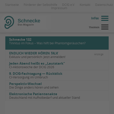
Startseite
Förderer der Selbsthilfe
DCIG e.V.
Kontakt
Datenschutz
Impressum
Infos
Themen
Schnecke 132
Tinnitus im Fokus – Was hilft bei Phantomgeräuschen?
ENDLICH WIEDER HÖREN
TALK
Anzeige
Exklusiv und persönlich: Jetzt anmelden!
Jeden Abend heißt es
„
Lautstark"
CI-Aktionswoche der DCIG 2026
9. DCIG-Fachtagung — Rückblick
CI-Versorgung im Umbruch
Perspektiv-Wechsel
Die Dinge anders hören und sehen
Elektronische Patientenakte
Deutschland mit Aufholbedarf und aktueller Stand