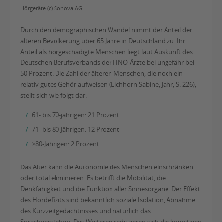
Hörgeräte (c) Sonova AG
Durch den demographischen Wandel nimmt der Anteil der
älteren Bevölkerung über 65 Jahre in Deutschland zu. Ihr
Anteil als hörgeschädigte Menschen liegt laut Auskunft des
Deutschen Berufsverbands der HNO-Ärzte bei ungefähr bei
50 Prozent. Die Zahl der älteren Menschen, die noch ein
relativ gutes Gehör aufweisen (Eichhorn Sabine, Jahr, S. 226),
stellt sich wie folgt dar:
61- bis 70-jährigen: 21 Prozent
71- bis 80-Jährigen: 12 Prozent
>80-Jährigen: 2 Prozent
Das Alter kann die Autonomie des Menschen einschränken
oder total eliminieren. Es betrifft die Mobilität, die
Denkfähigkeit und die Funktion aller Sinnesorgane. Der Effekt
des Hördefizits sind bekanntlich soziale Isolation, Abnahme
des Kurzzeitgedächtnisses und natürlich das
Sprachverstehen. Des Weiteren reduzieren sich die kognitiven