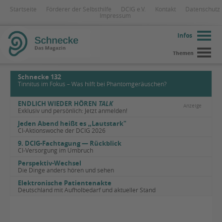
Startseite
Förderer der Selbsthilfe
DCIG e.V.
Kontakt
Datenschutz
Impressum
Infos
Themen
Schnecke 132
Tinnitus im Fokus – Was hilft bei Phantomgeräuschen?
ENDLICH WIEDER HÖREN
TALK
Anzeige
Exklusiv und persönlich: Jetzt anmelden!
Jeden Abend heißt es
„
Lautstark"
CI-Aktionswoche der DCIG 2026
9. DCIG-Fachtagung — Rückblick
CI-Versorgung im Umbruch
Perspektiv-Wechsel
Die Dinge anders hören und sehen
Elektronische Patientenakte
Deutschland mit Aufholbedarf und aktueller Stand