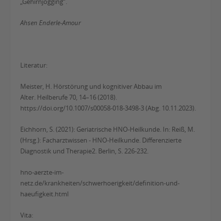
„Gehirnjogging“.
Ahsen Enderle-Amour
Literatur:
Meister, H. Hörstörung und kognitiver Abbau im
Alter. Heilberufe 70, 14–16 (2018).
https://doi.org/10.1007/s00058-018-3498-3 (Abg. 10.11.2023).
Eichhorn, S. (2021): Geriatrische HNO-Heilkunde. In: Reiß, M.
(Hrsg.): Facharztwissen - HNO-Heilkunde. Differenzierte
Diagnostik und Therapie2. Berlin, S. 226-232.
hno-aerzte-im-
netz.de/krankheiten/schwerhoerigkeit/definition-und-
haeufigkeit.html
Vita: