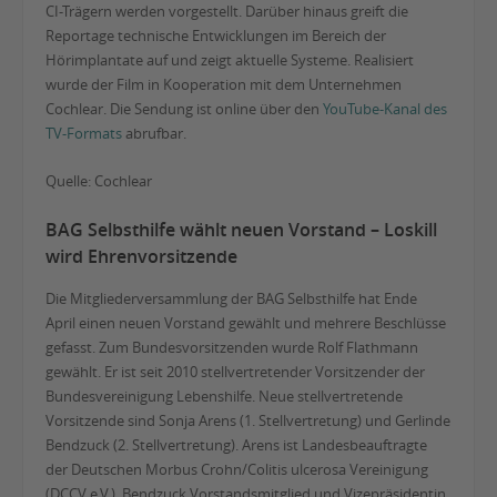
CI-Trägern werden vorgestellt. Darüber hinaus greift die
Reportage technische Entwicklungen im Bereich der
Hörimplantate auf und zeigt aktuelle Systeme. Realisiert
wurde der Film in Kooperation mit dem Unternehmen
Cochlear. Die Sendung ist online über den
YouTube-Kanal des
TV-Formats
abrufbar.
Quelle: Cochlear
BAG Selbsthilfe wählt neuen Vorstand – Loskill
wird Ehrenvorsitzende
Die Mitgliederversammlung der BAG Selbsthilfe hat Ende
April einen neuen Vorstand gewählt und mehrere Beschlüsse
gefasst. Zum Bundesvorsitzenden wurde Rolf Flathmann
gewählt. Er ist seit 2010 stellvertretender Vorsitzender der
Bundesvereinigung Lebenshilfe. Neue stellvertretende
Vorsitzende sind Sonja Arens (1. Stellvertretung) und Gerlinde
Bendzuck (2. Stellvertretung). Arens ist Landesbeauftragte
der Deutschen Morbus Crohn/Colitis ulcerosa Vereinigung
(DCCV e.V.), Bendzuck Vorstandsmitglied und Vizepräsidentin