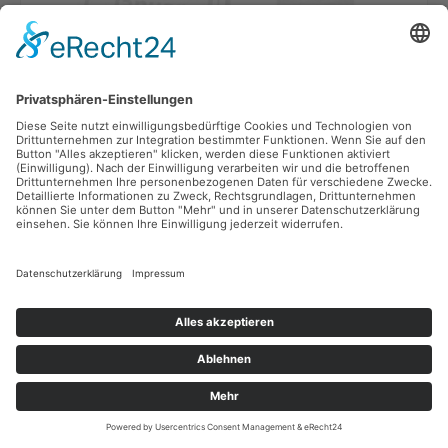
Der Deutsche Behindertenrat (DBR) hat anlässlich des
Gedenktags für die Opfer des Nationalsozialismus am 27.
Januar an die systematischen Verbrechen gegen Menschen
mit Behinderungen und psychischen Erkrankungen erinnert.
Er betonte, dass das Erinnern an die "Euthanasie"-Morde –
bei denen bis zu 300 000 Menschen ermordet oder
missbraucht wurden – keine Gewohnheit sei, sondern eine
Verpflichtung für die Gegenwart. Beim zentralen Gedenken in
Berlin wird der DBR einen Kranz am historischen Ort der
sogenannten "Aktion T4" niederlegen.
In seiner Erklärung warnt der DBR vor wachsender
Ausgrenzung, Abwertung und demokratiefeindlichen
Tendenzen in der heutigen Gesellschaft und betont, dass