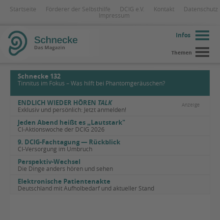
Startseite
Förderer der Selbsthilfe
DCIG e.V.
Kontakt
Datenschutz
Impressum
Infos
Themen
Schnecke 132
Tinnitus im Fokus – Was hilft bei Phantomgeräuschen?
ENDLICH WIEDER HÖREN
TALK
Anzeige
Exklusiv und persönlich: Jetzt anmelden!
Jeden Abend heißt es
„
Lautstark"
CI-Aktionswoche der DCIG 2026
9. DCIG-Fachtagung — Rückblick
CI-Versorgung im Umbruch
Perspektiv-Wechsel
Die Dinge anders hören und sehen
Elektronische Patientenakte
Deutschland mit Aufholbedarf und aktueller Stand