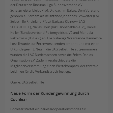
der Deutschen Rheuma-Liga Bundesverband e.V.
Schatzmeister bleibt Prof. Dr. Joachim Baltes. Dem Vorstand
gehören außerdem als Beisitzende Johannes Schweizer (LAG
Selbsthilfe Rheinland-Pfalz), Barbara Kleinow (BAG
SELBSTHILFE), Niklas Horn (Inklusionshelden e. V.), Daniel
Koller (Bundesverband Poliomyelitis e. V.) und Manuela
Rettkowski (BSK e.V.) an. Die bisherige Vorsitzende Hannelore
Loskill wurde zur Ehrenvorsitzenden ernannt und mit einer
Urkunde geehrt. Neu in die BAG Selbsthilfe aufgenommen
wurden die LAG Niedersachsen sowie die Ehlers-Danlos
Organisation e.V. Zudem verabschiedete die
Mitgliederversammlung einen Wertekompass, der zentrale
Leitlinien für die Verbandsarbeit festlegt.
Quelle: BAG Selbsthilfe
Neue Form der Kundengewinnung durch
Cochlear
Cochlear startet ein neues Kooperationsmodell für