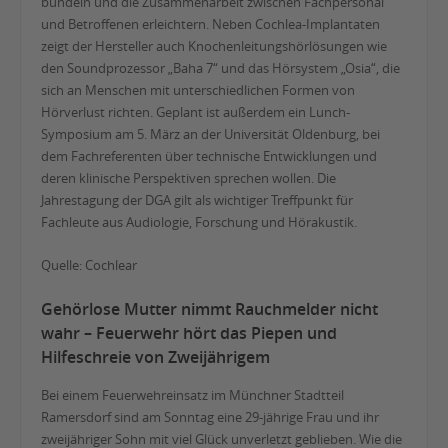
bündeln und die Zusammenarbeit zwischen Fachpersonal
und Betroffenen erleichtern. Neben Cochlea-Implantaten
zeigt der Hersteller auch Knochenleitungshörlösungen wie
den Soundprozessor „Baha 7“ und das Hörsystem „Osia“, die
sich an Menschen mit unterschiedlichen Formen von
Hörverlust richten. Geplant ist außerdem ein Lunch-
Symposium am 5. März an der Universität Oldenburg, bei
dem Fachreferenten über technische Entwicklungen und
deren klinische Perspektiven sprechen wollen. Die
Jahrestagung der DGA gilt als wichtiger Treffpunkt für
Fachleute aus Audiologie, Forschung und Hörakustik.
Quelle: Cochlear
Gehörlose Mutter nimmt Rauchmelder nicht
wahr – Feuerwehr hört das Piepen und
Hilfeschreie von Zweijährigem
Bei einem Feuerwehreinsatz im Münchner Stadtteil
Ramersdorf sind am Sonntag eine 29-jährige Frau und ihr
zweijähriger Sohn mit viel Glück unverletzt geblieben. Wie die