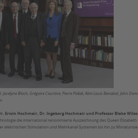
s): Jocelyne Bloch, Grégoire Courtine, Pierre Pollak, Alim Louis Benabid, John D
en
Dr. Erwin Hochmair, Dr. Ingeborg Hochmair und Professor Blake Wils
hnologie die international renommierte Auszeichnung des Queen Elizabeth Pr
 der elektrischen Stimulation und Mehrkanal-Systemen bis hin zu Miniaturi