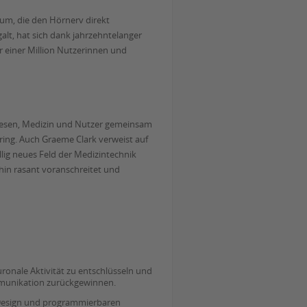
 um, die den Hörnerv direkt
alt, hat sich dank jahrzehntelanger
r einer Million Nutzerinnen und
rwesen, Medizin und Nutzer gemeinsam
ring. Auch Graeme Clark verweist auf
lig neues Feld der Medizintechnik
rhin rasant voranschreitet und
uronale Aktivität zu entschlüsseln und
munikation zurückgewinnen.
n-Design und programmierbaren