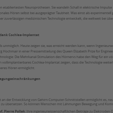
n etabliertesten Neuroprothesen. Sie wandeln Schall in elektrische Impulse
onales Hören selbst bei ausgeprägter Taubheit. Was einst als experimentell g
er zuverlässigen medizinischen Technologie entwickelt, die weltweit bei übe
 dank Cochlea-Implantat
 als unmöglich. Heute zeigen sie, was erreicht werden kann, wenn Ingenieu
rg Hochmair in einer Pressemitteilung des Queen Elizabeth Prize for Enginee
chnologie: Die Mehrkanal-Stimulation des Hörnervs habe den Weg für ein völ
n vollimplantierbares Cochlea-Implantat zeigen, dass die Technologie weite
heres Hören ermöglicht.
ewegungseinschränkungen
it an der Entwicklung von Gehirn-Computer-Schnittstellen ermöglicht es, ne
räte zu übersetzen. So können Menschen mit Lähmungen Bewegung und Kom
f. Pierre Pollak
: Ihre ingenieurwissenschaftlichen Beiträge zu Elektrode