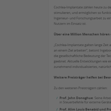
Cochlea-Implantate zählen heute zu de
stimulieren, und ermöglichen so funkti
Ingenieur- und Forschungsarbeit zu ein
Nutzern im Einsatz ist.
Über eine Million Menschen hören
„Cochlea-Implantate galten lange Zeit
an einem Ziel arbeiten“, betont Ingebo
die gesellschaftliche Bedeutung der Te
geebnet. Aktuelle Entwicklungen wie ei
zunehmend individualisiertes, natürlic
Weitere Preisträger helfen bei B
Zu den weiteren Preisträgern zählen:
Prof. John Donoghue
: Seine Arbe
in Steuerbefehle für externe Ge
Prof. Alim Louis Benabid und Pro