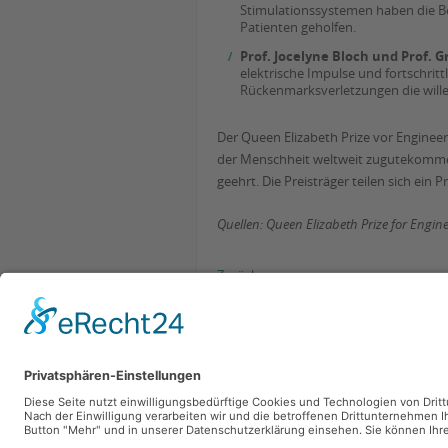
Stimulationssystemen haben die 
Patienten geholfen.
Prof. Jocelyne Bloch und Prof. G
elektrische Impulse und fortschrit
Rückenmarksverletzungen die wille
Der Queen Elizabeth Prize vor Enginee
der Menschheit weltweit zugutekommen
geehrt. Die Preisträger teilen sich ein 
Quellen: Queen Elizabeth Prize for Engin
Zurück