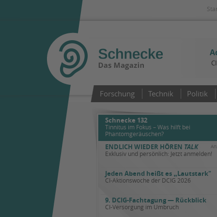
Sta
A
C
Forschung
Technik
Politik
Schnecke 132
Tinnitus im Fokus – Was hilft bei
Phantomgeräuschen?
ENDLICH WIEDER HÖREN
TALK
An
Exklusiv und persönlich: Jetzt anmelden!
Jeden Abend heißt es
„
Lautstark"
CI-Aktionswoche der DCIG 2026
9. DCIG-Fachtagung — Rückblick
CI-Versorgung im Umbruch