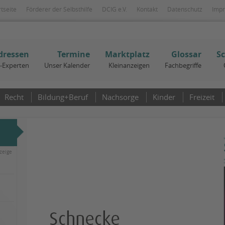
rtseite
Förderer der Selbsthilfe
DCIG e.V.
Kontakt
Datenschutz
Imp
dressen
Termine
Marktplatz
Glossar
S
I-Experten
Unser Kalender
Kleinanzeigen
Fachbegriffe
Recht
Bildung+Beruf
Nachsorge
Kinder
Freizeit
zeige