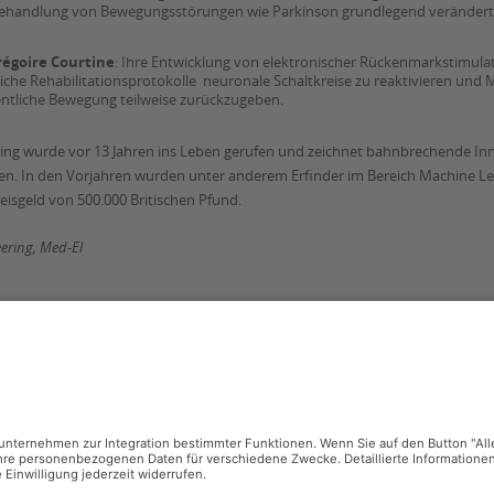
Behandlung von Bewegungsstörungen wie Parkinson grundlegend verändert
régoire Courtine
: Ihre Entwicklung von elektronischer Rückenmarkstimulati
tliche Rehabilitationsprotokolle neuronale Schaltkreise zu reaktivieren und
ntliche Bewegung teilweise zurückzugeben.
ring wurde vor 13 Jahren ins Leben gerufen und zeichnet bahnbrechende In
. In den Vorjahren wurden unter anderem Erfinder im Bereich Machine Lea
Preisgeld von 500.000 Britischen Pfund.
eering, Med-El