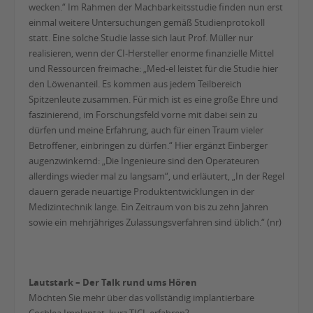
wecken.“ Im Rahmen der Machbarkeitsstudie finden nun erst
einmal weitere Untersuchungen gemäß Studienprotokoll
statt. Eine solche Studie lasse sich laut Prof. Müller nur
realisieren, wenn der CI-Hersteller enorme finanzielle Mittel
und Ressourcen freimache: „Med-el leistet für die Studie hier
den Löwenanteil. Es kommen aus jedem Teilbereich
Spitzenleute zusammen. Für mich ist es eine große Ehre und
faszinierend, im Forschungsfeld vorne mit dabei sein zu
dürfen und meine Erfahrung, auch für einen Traum vieler
Betroffener, einbringen zu dürfen.“ Hier ergänzt Einberger
augenzwinkernd: „Die Ingenieure sind den Operateuren
allerdings wieder mal zu langsam“, und erläutert, „In der Regel
dauern gerade neuartige Produktentwicklungen in der
Medizintechnik lange. Ein Zeitraum von bis zu zehn Jahren
sowie ein mehrjähriges Zulassungsverfahren sind üblich.“ (nr)
Lautstark – Der Talk rund ums Hören
Möchten Sie mehr über das vollständig implantierbare