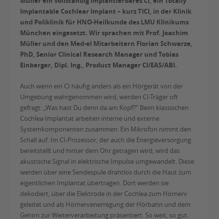
Müller ein vollständig implantierbares CI, ein Totally
Implantable Cochlear Implant – kurz TICI, in der Klinik
und Poliklinik für HNO-Heilkunde des LMU Klinikums
München eingesetzt. Wir sprachen mit Prof. Joachim
Müller und den Med-el Mitarbeitern Florian Schwarze,
PhD, Senior Clinical Research Manager und Tobias
Einberger, Dipl. Ing., Product Manager CI/EAS/ABI.
Auch wenn ein CI häufig anders als ein Hörgerät von der
Umgebung wahrgenommen wird, werden CI-Träger oft
gefragt: „Was hast Du denn da am Kopf?“ Beim klassischen
Cochlea-Implantat arbeiten interne und externe
Systemkomponenten zusammen: Ein Mikrofon nimmt den
Schall auf. Im CI-Prozessor, der auch die Energieversorgung
bereitstellt und hinter dem Ohr getragen wird, wird das
akustische Signal in elektrische Impulse umgewandelt. Diese
werden über eine Sendespule drahtlos durch die Haut zum
eigentlichen Implantat übertragen. Dort werden sie
dekodiert, über die Elektrode in der Cochlea zum Hörnerv
geleitet und als Hörnervenerregung der Hörbahn und dem
Gehirn zur Weiterverarbeitung präsentiert. So weit, so gut.