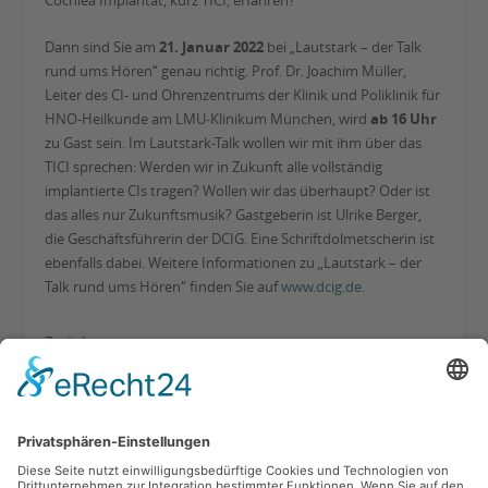
Cochlea Implantat, kurz TICI, erfahren?
Dann sind Sie am
21. Januar 2022
bei „Lautstark – der Talk
rund ums Hören“ genau richtig. Prof. Dr. Joachim Müller,
Leiter des CI- und Ohrenzentrums der Klinik und Poliklinik für
HNO-Heilkunde am LMU-Klinikum München, wird
ab 16 Uhr
zu Gast sein. Im Lautstark-Talk wollen wir mit ihm über das
TICI sprechen: Werden wir in Zukunft alle vollständig
implantierte CIs tragen? Wollen wir das überhaupt? Oder ist
das alles nur Zukunftsmusik? Gastgeberin ist Ulrike Berger,
die Geschäftsführerin der DCIG. Eine Schriftdolmetscherin ist
ebenfalls dabei. Weitere Informationen zu „Lautstark – der
Talk rund ums Hören“ finden Sie auf
www.dcig.de
.
Zurück