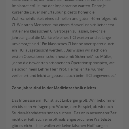
Implantat erfüllt, mit der Implantation warten. Denn: Je
kürzer die Dauer der Ertaubung, desto höher die
Wahrscheinlichkeit eines schnellen und guten Hörerfolges mit
CI. Wir raten Menschen mit einem Hörverlust sich lieber erst
mit einem klassischen CI versorgen zu lassen, bevor sie
jahrelang auf die Marktreife eines TICI warten und solange
unversorgt sind.“ Ein klassisches CI könne aber später durch
ein TICI ausgetauscht werden. „Das wissen wir nach den
ersten Operationen schon heute mit Sicherheit“, so Müller,
„denn die bewährten schonenden Operationsprinzipien, wie
sie schon mein Lehrer Herr Prof. Helms lehrte, wurden
verfeinert und leicht angepasst, auch beim TICI angewendet.“
Zehn Jahre sind in der Medizintechnik nichts
Das Interesse am TICI ist laut Einberger groß. „Wir bekommen
ein bis zehn Anfragen pro Woche, zum Beispiel, ob wir noch
Studien-Kandidaten*innen suchen. Das ist in absehbarer Zeit
nicht der Fall, auch eine oftmals angesprochene Warteliste
gibt es nicht – hier wollen wir keine falschen Hoffnungen