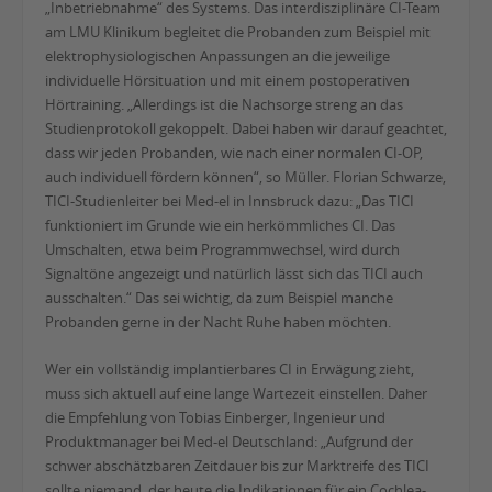
„Inbetriebnahme“ des Systems. Das interdisziplinäre CI-Team
am LMU Klinikum begleitet die Probanden zum Beispiel mit
elektrophysiologischen Anpassungen an die jeweilige
individuelle Hörsituation und mit einem postoperativen
Hörtraining. „Allerdings ist die Nachsorge streng an das
Studienprotokoll gekoppelt. Dabei haben wir darauf geachtet,
dass wir jeden Probanden, wie nach einer normalen CI-OP,
auch individuell fördern können“, so Müller. Florian Schwarze,
TICI-Studienleiter bei Med-el in Innsbruck dazu: „Das TICI
funktioniert im Grunde wie ein herkömmliches CI. Das
Umschalten, etwa beim Programmwechsel, wird durch
Signaltöne angezeigt und natürlich lässt sich das TICI auch
ausschalten.“ Das sei wichtig, da zum Beispiel manche
Probanden gerne in der Nacht Ruhe haben möchten.
Wer ein vollständig implantierbares CI in Erwägung zieht,
muss sich aktuell auf eine lange Wartezeit einstellen. Daher
die Empfehlung von Tobias Einberger, Ingenieur und
Produktmanager bei Med-el Deutschland: „Aufgrund der
schwer abschätzbaren Zeitdauer bis zur Marktreife des TICI
sollte niemand, der heute die Indikationen für ein Cochlea-