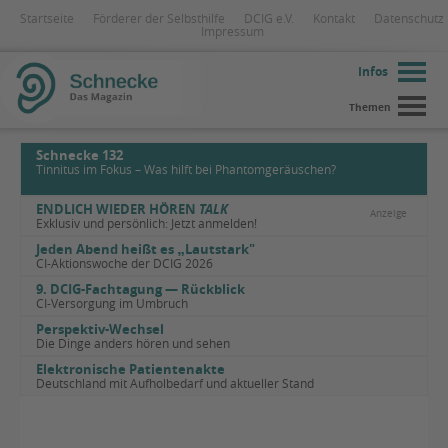
Startseite
Förderer der Selbsthilfe
DCIG e.V.
Kontakt
Datenschutz
Impressum
Infos
Themen
Schnecke 132
Tinnitus im Fokus – Was hilft bei Phantomgeräuschen?
ENDLICH WIEDER HÖREN
TALK
Anzeige
Exklusiv und persönlich: Jetzt anmelden!
Jeden Abend heißt es
„
Lautstark"
CI-Aktionswoche der DCIG 2026
9. DCIG-Fachtagung — Rückblick
CI-Versorgung im Umbruch
Perspektiv-Wechsel
Die Dinge anders hören und sehen
Elektronische Patientenakte
Deutschland mit Aufholbedarf und aktueller Stand