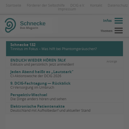
Startseite
Förderer der Selbsthilfe
DCIG e.V.
Kontakt
Datenschutz
Impressum
Infos
Themen
Schnecke 132
Tinnitus im Fokus – Was hilft bei Phantomgeräuschen?
ENDLICH WIEDER HÖREN
TALK
Anzeige
Exklusiv und persönlich: Jetzt anmelden!
Jeden Abend heißt es
„
Lautstark"
CI-Aktionswoche der DCIG 2026
9. DCIG-Fachtagung — Rückblick
CI-Versorgung im Umbruch
Perspektiv-Wechsel
Die Dinge anders hören und sehen
Elektronische Patientenakte
Deutschland mit Aufholbedarf und aktueller Stand