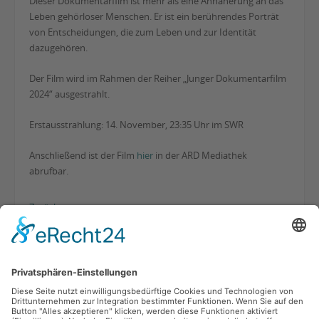
Dieser Dokumentarfilm ist mehr als eine Annäherung an das
Leben gehörloser Menschen. Er ist ein berührendes Porträt
von Entscheidungen, die zum Leben und zur Identität
dazugehören.
Der Film wird im Rahmen der Reiher „Junger Dokumentarfilm
2024“ ausgestrahlt.
Erstausstrahlung: 14. November, 23:35 Uhr im SWR
Anschließend ist der Film
hier
in der ARD Mediathek
abrufbar.
Zurück