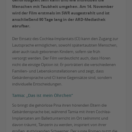
Gehörlosigkeit sein kann und wie individuell die
Menschen mit Taubheit umgehen. Am 14. November
wird der Film erstmals im SWR ausgestrahlt und ist
anschließend 90 Tage lang in der ARD-Mediathek
abrufbar.
Der Einsatz des Cochlea-Implantats (CI) kann den Zugang zur
Lautsprache ermöglichen, sowohl spätertaubten Menschen,
aber auch taub geborenen Kindern, sofern sie früh
versorgt werden. Der Film verdeutlicht auch, dass Hören
nicht die einzige Option ist: Er porträtiert die verschiedenen
Familien- und Lebenskonstellationen und zeigt, dass
Gebärdensprache und CI keine Gegensätze sind, sondern
individuelle Entscheidungen.
Tamia: „Das ist mein Öhrchen“
So bringt die gehörlose Pina ihren hörenden Eltern die
Gebärdensprache bei, während Tamia mit ihren Cochlea-
Implantaten am Ballettunterricht im Ort teilnimmt und
davon träumt, Tänzerin zu werden, inspiriert von ihrer
großen, guthörenden Schwester. Der junge Romeo nutzt die