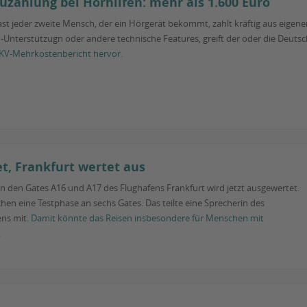
uzahlung bei Hörhilfen: mehr als 1.600 Euro
ast jeder zweite Mensch, der ein Hörgerät bekommt, zahlt kräftig aus eigener
I-Unterstützugn oder andere technische Features, greift der oder die Deutsch
KV-Mehrkostenbericht hervor.
t, Frankfurt wertet aus
an den Gates A16 und A17 des Flughafens Frankfurt wird jetzt ausgewertet.
chen eine Testphase an sechs Gates. Das teilte eine Sprecherin des
ns mit.
Damit könnte das Reisen insbesondere für Menschen mit
.