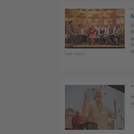
6
M
Z
E
g
T
k
Foto: Med-El
"
I
ü