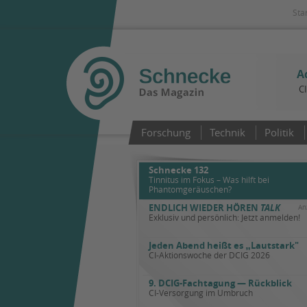
Sta
A
C
Forschung
Technik
Politik
Schnecke 132
Tinnitus im Fokus – Was hilft bei
Phantomgeräuschen?
ENDLICH WIEDER HÖREN
TALK
An
Exklusiv und persönlich: Jetzt anmelden!
Jeden Abend heißt es
„
Lautstark"
CI-Aktionswoche der DCIG 2026
9. DCIG-Fachtagung — Rückblick
CI-Versorgung im Umbruch