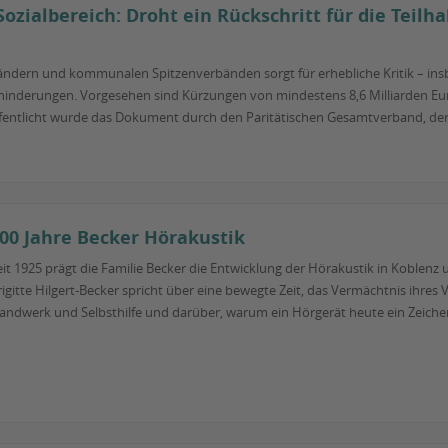
Sozialbereich: Droht ein Rückschritt für die Teil
Ländern und kommunalen Spitzenverbänden sorgt für erhebliche Kritik – insb
nderungen. Vorgesehen sind Kürzungen von mindestens 8,6 Milliarden Euro i
öffentlicht wurde das Dokument durch den Paritätischen Gesamtverband, der 
00 Jahre Becker Hörakustik
eit 1925 prägt die Familie Becker die Entwicklung der Hörakustik in Koblenz
rigitte Hilgert-Becker spricht über eine bewegte Zeit, das Vermächtnis ihres
andwerk und Selbsthilfe und darüber, warum ein Hörgerät heute ein Zeichen v