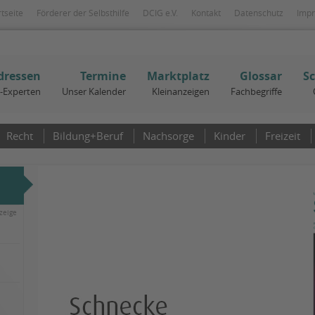
rtseite
Förderer der Selbsthilfe
DCIG e.V.
Kontakt
Datenschutz
Imp
dressen
Termine
Marktplatz
Glossar
S
I-Experten
Unser Kalender
Kleinanzeigen
Fachbegriffe
Recht
Bildung+Beruf
Nachsorge
Kinder
Freizeit
zeige