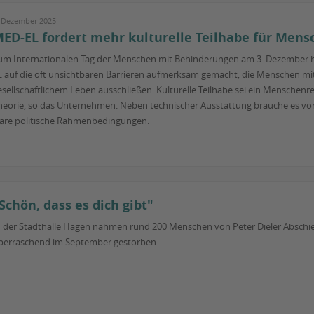
. Dezember 2025
ED-EL fordert mehr kulturelle Teilhabe für Mens
um Internationalen Tag der Menschen mit Behinderungen am 3. Dezember h
L auf die oft unsichtbaren Barrieren aufmerksam gemacht, die Menschen mi
esellschaftlichem Leben ausschließen. Kulturelle Teilhabe sei ein Menschenrec
heorie, so das Unternehmen. Neben technischer Ausstattung brauche es vo
lare politische Rahmenbedingungen.
Schön, dass es dich gibt"
n der Stadthalle Hagen nahmen rund 200 Menschen von Peter Dieler Abschi
berraschend im September gestorben.