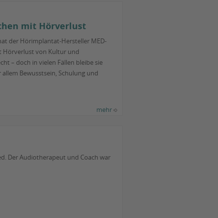
chen mit Hörverlust
at der Hörimplantat-Hersteller MED-
t Hörverlust von Kultur und
ht – doch in vielen Fällen bleibe sie
r allem Bewusstsein, Schulung und
mehr
ed. Der Audiotherapeut und Coach war