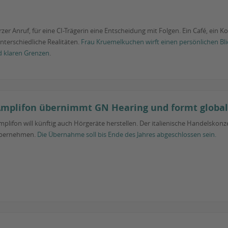
er Anruf, für eine CI-Trägerin eine Entscheidung mit Folgen. Ein Café, ein Kon
nterschiedliche Realitäten.
Frau Kruemelkuchen wirft einen persönlichen Bli
d klaren Grenzen
.
mplifon übernimmt GN Hearing und formt globa
mplifon will künftig auch Hörgeräte herstellen. Der italienische Handelskonz
bernehmen.
Die Übernahme soll bis Ende des Jahres abgeschlossen sein.