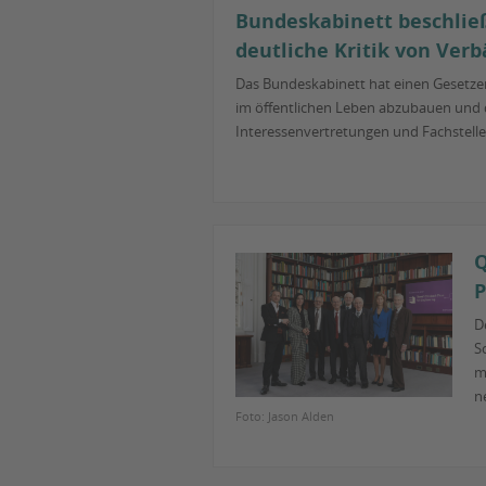
Bundeskabinett beschlie
deutliche Kritik von Ver
Das Bundeskabinett hat einen Gesetzen
im öffentlichen Leben abzubauen und d
Interessenvertretungen und Fachstellen
Q
P
D
S
m
n
Foto: Jason Alden