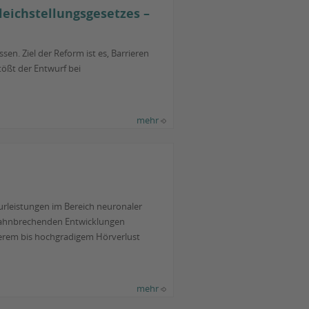
eichstellungsgesetzes –
n. Ziel der Reform ist es, Barrieren
ößt der Entwurf bei
mehr
urleistungen im Bereich neuronaler
 bahnbrechenden Entwicklungen
werem bis hochgradigem Hörverlust
mehr