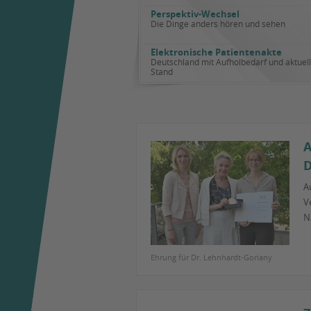
Perspektiv-Wechsel
Die Dinge anders hören und sehen
Elektronische Patientenakte
Deutschland mit Aufholbedarf und aktuel
Stand
A
D
A
V
N
Ehrung für Dr. Lehnhardt-Goriany