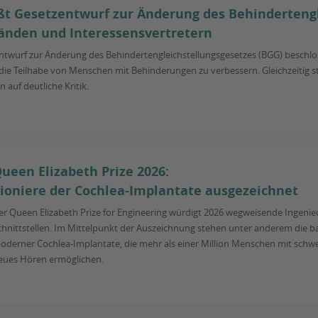
ßt Gesetzentwurf zur Änderung des Behindertengl
bänden und Interessensvertretern
twurf zur Änderung des Behindertengleichstellungsgesetzes (BGG) beschlosse
ie Teilhabe von Menschen mit Behinderungen zu verbessern. Gleichzeitig st
 auf deutliche Kritik.
ueen Elizabeth Prize 2026:
ioniere der Cochlea-Implantate ausgezeichnet
er Queen Elizabeth Prize for Engineering würdigt 2026 wegweisende Ingenie
chnittstellen. Im Mittelpunkt der Auszeichnung stehen unter anderem die
oderner Cochlea-Implantate, die mehr als einer Million Menschen mit sch
eues Hören ermöglichen.