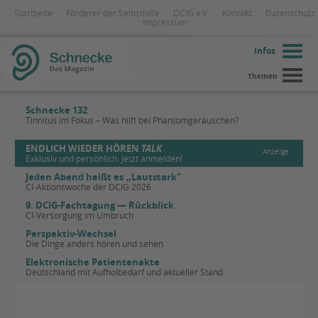
Startseite
Förderer der Selbsthilfe
DCIG e.V.
Kontakt
Datenschutz
Impressum
Infos
Themen
Schnecke 132
Tinnitus im Fokus – Was hilft bei Phantomgeräuschen?
ENDLICH WIEDER HÖREN
TALK
Anzeige
Exklusiv und persönlich: Jetzt anmelden!
Jeden Abend heißt es
„
Lautstark"
CI-Aktionswoche der DCIG 2026
9. DCIG-Fachtagung — Rückblick
CI-Versorgung im Umbruch
Perspektiv-Wechsel
Die Dinge anders hören und sehen
Elektronische Patientenakte
Deutschland mit Aufholbedarf und aktueller Stand