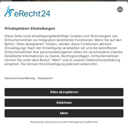
Jecke Öhrcher - Karneval mit
Foto: Jecke Öhrcher
und ohne Hörschädigung
„Mir sin bunt“ heißt das nicht nur das Lieder zur aktuellen
Session des Kölner Karnevalsvereins Jecker Öhrcher - es ist
auch ein Jubiläumssong.
mehr
Auszeichungen
für drei starke
Frauen
Margit Gamberoni und
Gudrun Heller-Richter
haben das
Bundesverdienstkreuz
Foto: Bayrisches Staatsministerium
erhalten. Brigitte Hilgert-