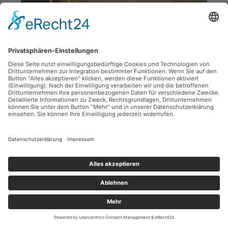
Jecke Öhrcher - Karneval mit
Foto: Jecke Öhrcher
und ohne Hörschädigung
„Mir sin bunt“ heißt das nicht nur das Lieder zur aktuellen
Session des Kölner Karnevalsvereins Jecker Öhrcher - es ist
auch ein Jubiläumssong.
mehr
Auszeichungen
für drei starke
Frauen
Margit Gamberoni und
Gudrun Heller-Richter
haben das
Bundesverdienstkreuz
Foto: Bayrisches Staatsministerium
erhalten. Brigitte Hilgert-