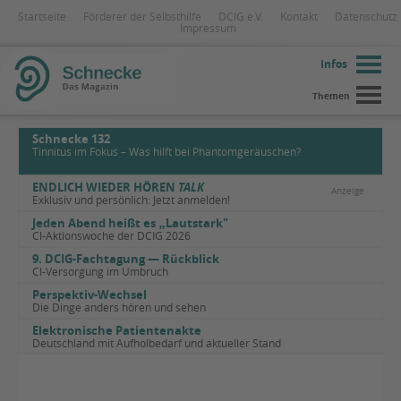
Startseite
Förderer der Selbsthilfe
DCIG e.V.
Kontakt
Datenschutz
Impressum
Infos
Themen
Schnecke 132
Tinnitus im Fokus – Was hilft bei Phantomgeräuschen?
ENDLICH WIEDER HÖREN
TALK
Anzeige
Exklusiv und persönlich: Jetzt anmelden!
Jeden Abend heißt es
„
Lautstark"
CI-Aktionswoche der DCIG 2026
9. DCIG-Fachtagung — Rückblick
CI-Versorgung im Umbruch
Perspektiv-Wechsel
Die Dinge anders hören und sehen
Elektronische Patientenakte
Deutschland mit Aufholbedarf und aktueller Stand