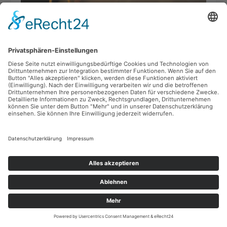
Jecke Öhrcher - Karneval mit
Foto: Jecke Öhrcher
und ohne Hörschädigung
„Mir sin bunt“ heißt das nicht nur das Lieder zur aktuellen
Session des Kölner Karnevalsvereins Jecker Öhrcher - es ist
auch ein Jubiläumssong.
mehr
Auszeichungen
für drei starke
Frauen
Margit Gamberoni und
Gudrun Heller-Richter
haben das
Bundesverdienstkreuz
Foto: Bayrisches Staatsministerium
erhalten. Brigitte Hilgert-