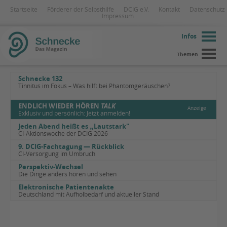
Startseite
Förderer der Selbsthilfe
DCIG e.V.
Kontakt
Datenschutz
Impressum
Infos
Themen
Schnecke 132
Tinnitus im Fokus – Was hilft bei Phantomgeräuschen?
ENDLICH WIEDER HÖREN
TALK
Anzeige
Exklusiv und persönlich: Jetzt anmelden!
Jeden Abend heißt es
„
Lautstark"
CI-Aktionswoche der DCIG 2026
9. DCIG-Fachtagung — Rückblick
CI-Versorgung im Umbruch
Perspektiv-Wechsel
Die Dinge anders hören und sehen
Elektronische Patientenakte
Deutschland mit Aufholbedarf und aktueller Stand