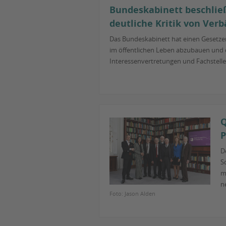
Bundeskabinett beschlie
deutliche Kritik von Ver
Das Bundeskabinett hat einen Gesetzen
im öffentlichen Leben abzubauen und d
Interessenvertretungen und Fachstellen
Q
P
D
S
m
n
Foto: Jason Alden