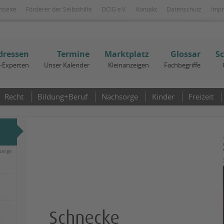
rtseite
Förderer der Selbsthilfe
DCIG e.V.
Kontakt
Datenschutz
Imp
dressen
Termine
Marktplatz
Glossar
S
I-Experten
Unser Kalender
Kleinanzeigen
Fachbegriffe
Recht
Bildung+Beruf
Nachsorge
Kinder
Freizeit
zeige