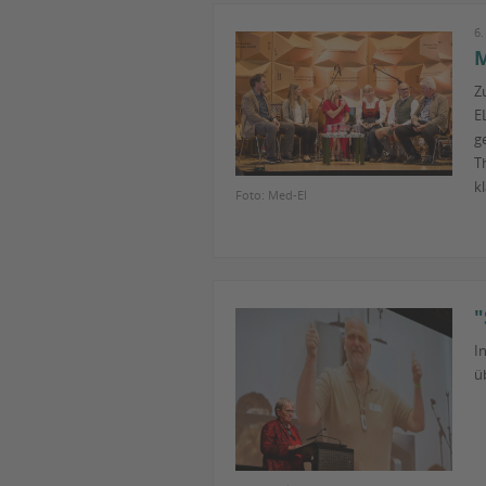
6
M
Z
E
g
T
k
Foto: Med-El
"
I
ü