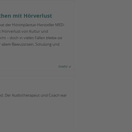
chen mit Hörverlust
at der Hörimplantat-Hersteller MED-
t Hörverlust von Kultur und
ht – doch in vielen Fällen bleibe sie
r allem Bewusstsein, Schulung und
mehr
ed. Der Audiotherapeut und Coach war