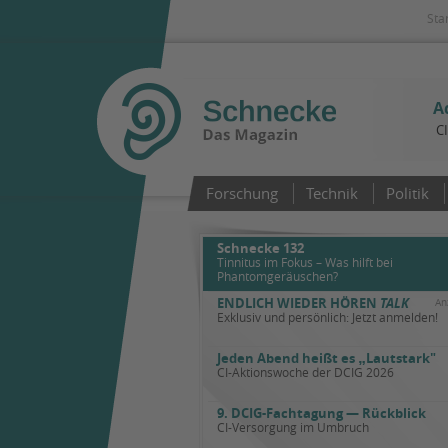
Sta
A
C
Forschung
Technik
Politik
Schnecke 132
Tinnitus im Fokus – Was hilft bei
Phantomgeräuschen?
ENDLICH WIEDER HÖREN
TALK
An
Exklusiv und persönlich: Jetzt anmelden!
Jeden Abend heißt es
„
Lautstark"
CI-Aktionswoche der DCIG 2026
9. DCIG-Fachtagung — Rückblick
CI-Versorgung im Umbruch