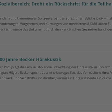
Sozialbereich: Droht ein Rückschritt für die Teil
Ländern und kommunalen Spitzenverbänden sorgt für erhebliche Kritik – insb
nderungen. Vorgesehen sind Kürzungen von mindestens 8,6 Milliarden Euro i
öffentlicht wurde das Dokument durch den Paritätischen Gesamtverband, der 
00 Jahre Becker Hörakustik
eit 1925 prägt die Familie Becker die Entwicklung der Hörakustik in Koblenz
rigitte Hilgert-Becker spricht über eine bewegte Zeit, das Vermächtnis ihres
andwerk und Selbsthilfe und darüber, warum ein Hörgerät heute ein Zeichen v