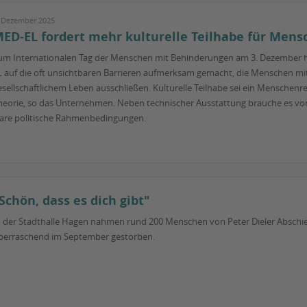
. Dezember 2025
ED-EL fordert mehr kulturelle Teilhabe für Mens
um Internationalen Tag der Menschen mit Behinderungen am 3. Dezember h
L auf die oft unsichtbaren Barrieren aufmerksam gemacht, die Menschen mi
esellschaftlichem Leben ausschließen. Kulturelle Teilhabe sei ein Menschenrec
heorie, so das Unternehmen. Neben technischer Ausstattung brauche es vo
lare politische Rahmenbedingungen.
Schön, dass es dich gibt"
n der Stadthalle Hagen nahmen rund 200 Menschen von Peter Dieler Abschi
berraschend im September gestorben.