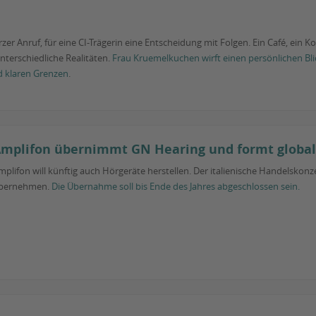
er Anruf, für eine CI-Trägerin eine Entscheidung mit Folgen. Ein Café, ein Kon
nterschiedliche Realitäten.
Frau Kruemelkuchen wirft einen persönlichen Bli
d klaren Grenzen
.
mplifon übernimmt GN Hearing und formt globa
mplifon will künftig auch Hörgeräte herstellen. Der italienische Handelskonz
bernehmen.
Die Übernahme soll bis Ende des Jahres abgeschlossen sein.