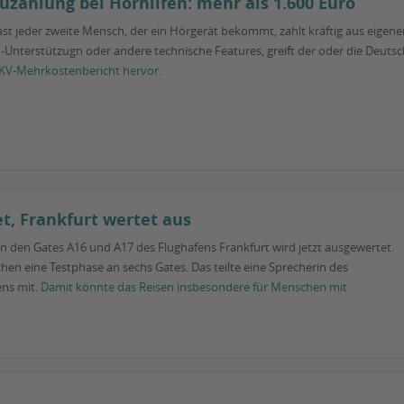
uzahlung bei Hörhilfen: mehr als 1.600 Euro
ast jeder zweite Mensch, der ein Hörgerät bekommt, zahlt kräftig aus eigener
I-Unterstützugn oder andere technische Features, greift der oder die Deutsch
KV-Mehrkostenbericht hervor.
t, Frankfurt wertet aus
an den Gates A16 und A17 des Flughafens Frankfurt wird jetzt ausgewertet.
chen eine Testphase an sechs Gates. Das teilte eine Sprecherin des
ns mit.
Damit könnte das Reisen insbesondere für Menschen mit
.