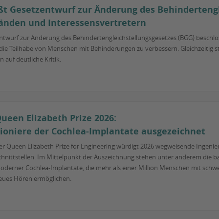
ßt Gesetzentwurf zur Änderung des Behindertengl
bänden und Interessensvertretern
twurf zur Änderung des Behindertengleichstellungsgesetzes (BGG) beschlosse
ie Teilhabe von Menschen mit Behinderungen zu verbessern. Gleichzeitig st
 auf deutliche Kritik.
ueen Elizabeth Prize 2026:
ioniere der Cochlea-Implantate ausgezeichnet
er Queen Elizabeth Prize for Engineering würdigt 2026 wegweisende Ingenie
chnittstellen. Im Mittelpunkt der Auszeichnung stehen unter anderem die
oderner Cochlea-Implantate, die mehr als einer Million Menschen mit sch
eues Hören ermöglichen.