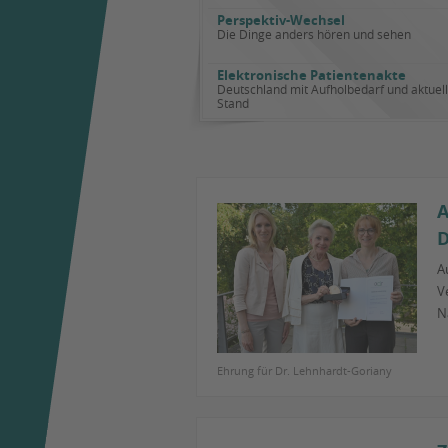
Perspektiv-Wechsel
Die Dinge anders hören und sehen
Elektronische Patientenakte
Deutschland mit Aufholbedarf und aktuel
Stand
A
D
A
V
N
Ehrung für Dr. Lehnhardt-Goriany